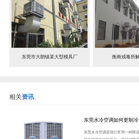
东莞市大朗镇某大型模具厂
衡南戒毒所
相关
资讯
东莞水冷空调如何更制冷
东莞水冷空调是我们常用一种降