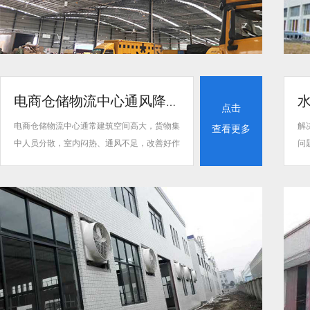
电商仓储物流中心通风降温解决方案
点击
电商仓储物流中心通常建筑空间高大，货物集
解
查看更多
中人员分散，室内闷热、通风不足，改善好作
问
业环境才方便招人留人。同时，因货物类别不
热
同，对仓库环境的储存条件温度湿度也有要
子
求，过于高温可能影响货物品质，过于潮湿更
解
可能引起货物变质造成损失。