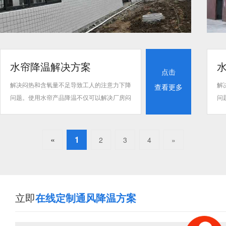
水帘降温解决方案
点击
解决闷热和含氧量不足导致工人的注意力下降
解
查看更多
问题。使用水帘产品降温不仅可以解决厂房闷
问
热问题更是在水份蒸发降温的同时产生了负离
热
子氧，增加空气中的氧含量起到调节情绪、缓
子
解疲劳达到提高工作效率目的。
解
«
1
2
3
4
»
立即
在线定制通风降温方案