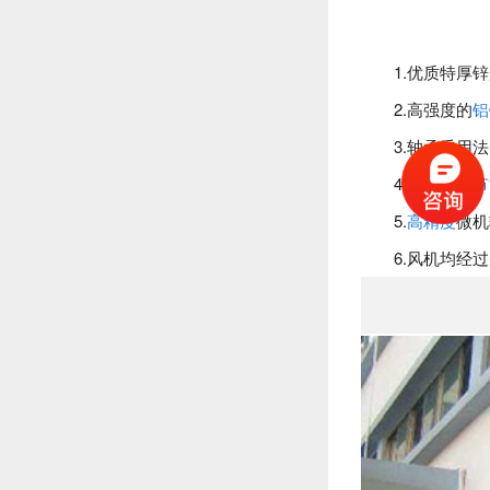
1.优质特厚锌
2.高强度的
铝
3.轴承采用法
4.配置
高效节
5.
高精度
微机
6.风机均经过