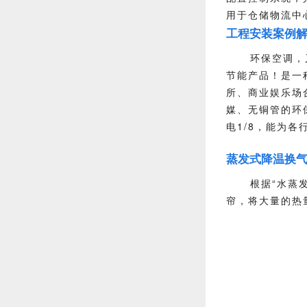
用于仓储物流中
工程安装案例
环保空调，
节能产品！是一
所、商业娱乐场
媒、无铜管的环保
电1/8，能为各
蒸发式降温换
根据“水蒸
帘，将大量的热