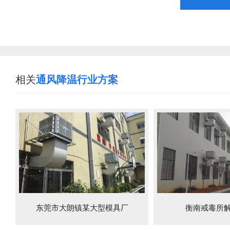
相关
通风降温行业方案
东莞市大朗镇某大型模具厂
衡南戒毒所