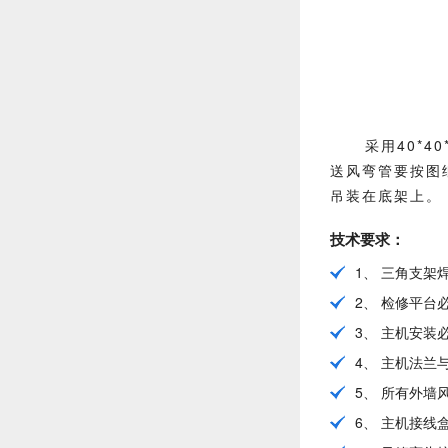
采用40*
送风弯管要按图
吊装在底架上。
技术要求：
1、 三角支架
2、 检修平
3、 主机安装
4、 主机法兰
5、 所有外墙
6、 主机接线